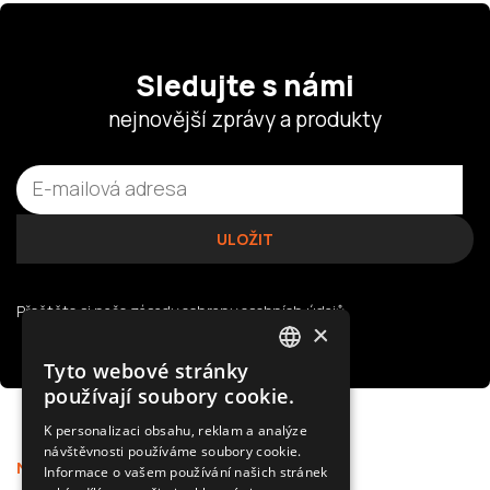
Sledujte s námi
nejnovější zprávy a produkty
Přečtěte si naše
zásady ochrany osobních údajů
×
Tyto webové stránky
POLISH
používají soubory cookie.
SLOVAK
K personalizaci obsahu, reklam a analýze
návštěvnosti používáme soubory cookie.
ENGLISH
Nabídka
Podpora
Informace o vašem používání našich stránek
CZECH