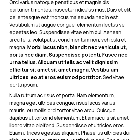
Orci varius natoque penatibus et magnis dis
parturient montes, nascetur ridiculus mus. Duis et elit
pellentesque est rhoncus malesuada nec in est.
Vestibulum ut augue congue, elementum lectus vel,
egestas leo. Suspendisse vitae enim dui. Aenean
arcu felis, volutpat ut condimentum non, vehicula et
magna.
Morbi lacus nibh, blandit nec vehicula ut,
porta nec diam. Suspendisse potenti. Fusce nec
urna tellus. Aliquam ut felis ac velit dignissim
efficitur sit amet sit amet magna. Vestibulum
ultrices leo at eros euismod porttitor.
Sed vitae
porta ipsum.
Nulla rutrum ac risus et porta. Nam elementum,
magna eget ultrices congue, risus lacus varius
mauris, eu mollis orci tortor vitae arcu. Quisque
dapibus ut tortor id elementum. Etiam iaculis sit amet
libero vitae eleifend. Suspendisse et ultricies eros.
Etiam ultrices egestas aliquam. Phasellus ultricies dui