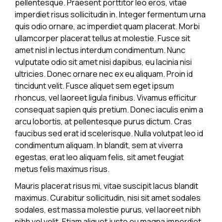
pellentesque. Praesent porttitor leo eros, vitae
imperdiet risus sollicitudin in. Integer fermentum urna
quis odio ornare, ac imperdiet quam placerat. Morbi
ullamcorper placerat tellus at molestie. Fusce sit
amet nisl in lectus interdum condimentum. Nunc
vulputate odio sit amet nisi dapibus, eu lacinia nisi
ultricies. Donec ornare nec ex eu aliquam. Proin id
tincidunt velit. Fusce aliquet sem eget ipsum
rhoncus, vel laoreet ligula finibus. Vivamus efficitur
consequat sapien quis pretium. Donec iaculis enim a
arcu lobortis, at pellentesque purus dictum. Cras
faucibus sed erat id scelerisque. Nulla volutpat leo id
condimentum aliquam. In blandit, sem at viverra
egestas, erat leo aliquam felis, sit amet feugiat
metus felis maximus risus.
Mauris placerat risus mi, vitae suscipit lacus blandit
maximus. Curabitur sollicitudin, nisi sit amet sodales
sodales, est massa molestie purus, vel laoreet nibh
nibh vel velit. Etiam aliquet justo eu magna imperdiet