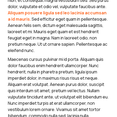
nibh, et consequat magna vestibulum sed. Sed purus
dolor, vulputate et odio vel, vulputate faucibus ante.
Aliquam posuere ligula sed leo lacinia accumsan
a id mauris.
Sed efficitur eget quam in pellentesque.
Aenean felis sem, dictum eget malesuada sagittis,
laoreet et mi. Mauris eget quam et est hendrerit
feugiat eget in magna. Nam in laoreet odio, non
pretium neque. Ut ut ornare sapien. Pellentesque ac
eleifend nunc.
Maecenas cursus pulvinar mi id porta. Aliquam quis
dolor faucibus enim hendrerit ullamcorper. Nunc
hendrerit, nulla in pharetra pretium, ligula ipsum
imperdiet dolor, in maximus risus risus et neque.
Aliquam erat volutpat. Aenean purus dolor, suscipit
quis interdum sit amet, pretium vel lectus. Nullam
vulputate tincidunt ante, ut volutpat elit bibendum eu.
Nunc imperdiet turpis at erat ullamcorper, non
vestibulum lorem ornare. Vivamus sit amet tortor
bibendum, commodo nulla sed, lacinia nulla.