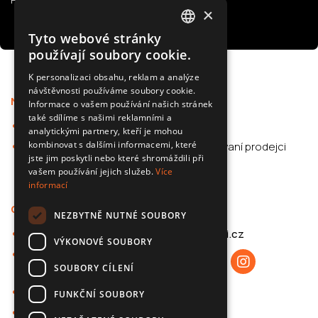
×
Tyto webové stránky
POLISH
používají soubory cookie.
SLOVAK
K personalizaci obsahu, reklam a analýze
návštěvnosti používáme soubory cookie.
ENGLISH
Nabídka
Podpora
Informace o vašem používání našich stránek
CZECH
také sdílíme s našimi reklamními a
Kamery do auta
Aplikace
analytickými partnery, kteří je mohou
kombinovat s dalšími informacemi, které
Příslušenství pro
Autorizovaní prodejci
jste jim poskytli nebo které shromáždili při
automobily
F.A.Q.
vašem používání jejich služeb.
Více
informací
O 70mai
Kontakt
NEZBYTNĚ NUTNÉ SOUBORY
O společnosti 70mai
info@70mai.cz
VÝKONOVÉ SOUBORY
Zásady ochrany
SOUBORY CÍLENÍ
osobních údajů
Spolupráce B2B
FUNKČNÍ SOUBORY
Znalostní základna