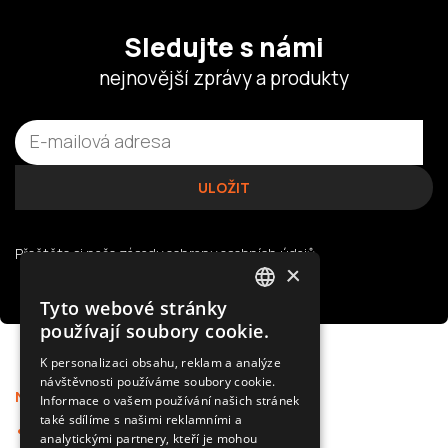
Sledujte s námi
nejnovější zprávy a produkty
Přečtěte si naše
zásady ochrany osobních údajů
×
Tyto webové stránky
POLISH
používají soubory cookie.
SLOVAK
K personalizaci obsahu, reklam a analýze
návštěvnosti používáme soubory cookie.
ENGLISH
Nabídka
Podpora
Informace o vašem používání našich stránek
CZECH
také sdílíme s našimi reklamními a
Kamery do auta
Aplikace
analytickými partnery, kteří je mohou