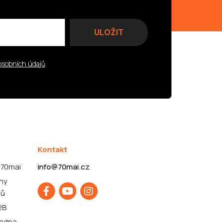
osobních údajů
Kontakt
 70mai
info@70mai.cz
ny
jů
2B
ladna