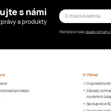
ujte s námi
zprávy a produkty
Přečtěte si naše
zásady ochrany 
ora
O 70mai
kace
O společnosti
rizovaní prodejci
Zásady ochra
osobních úda
.
Spolupráce B
Znalostní zák