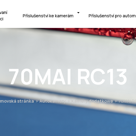
vaní
Příslušenství ke kamerám
Příslušenství pro autom
ci
70MAI RC13
movská stránka
Autokamery
Kamery dodatkowe
70MAI R