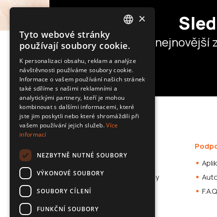
×
Sled
Tyto webové stránky
POLISH
nejnovější 
používají soubory cookie.
SLOVAK
K personalizaci obsahu, reklam a analýze
návštěvnosti používáme soubory cookie.
ENGLISH
Informace o vašem používání našich stránek
CZECH
také sdílíme s našimi reklamními a
analytickými partnery, kteří je mohou
kombinovat s dalšími informacemi, které
jste jim poskytli nebo které shromáždili při
vašem používání jejich služeb.
Více
informací
Nabídka
Podp
NEZBYTNĚ NUTNÉ SOUBORY
Kamery do auta
Apli
VÝKONOVÉ SOUBORY
Příslušenství pro automobily
Auto
F.A.Q
SOUBORY CÍLENÍ
FUNKČNÍ SOUBORY