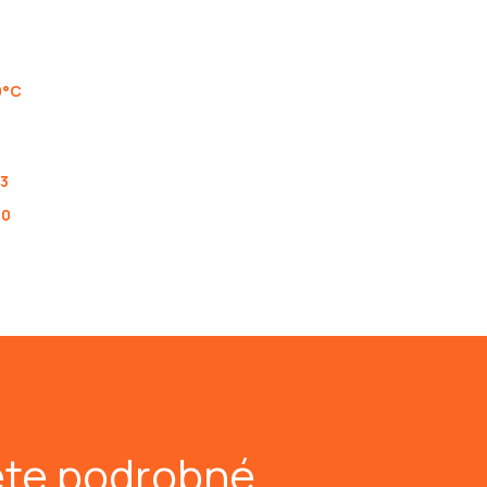
0°C
13
00
ete podrobné