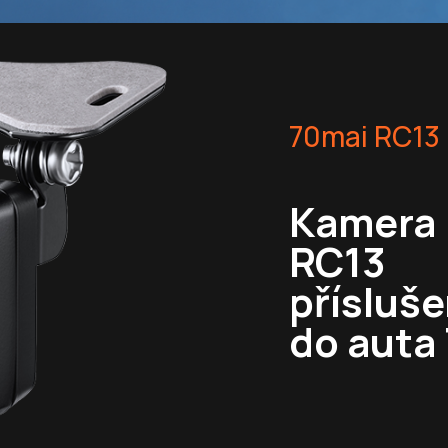
70mai RC13
Kamera
RC13 
přísluš
do auta