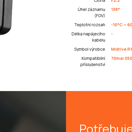
Clona
F2.2
Úhel záznamu
138°
(FOV)
Teplotní rozsah
-10°C ~ 6
Délka napájecího
-
kabelu
Symbol výrobce
Midrive R
Kompatibilní
70mai S5
příslušenství
Potřebuj