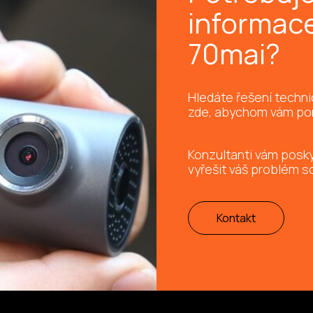
informac
70mai?
Hledáte řešení techn
zde, abychom vám po
Konzultanti vám pos
vyřešit váš problém s
Kontakt