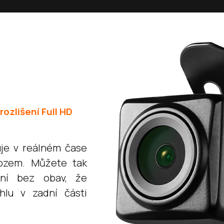
ozlišení Full HD
je v reálném čase
vozem. Můžete tak
ání bez obav, že
hlu v zadní části