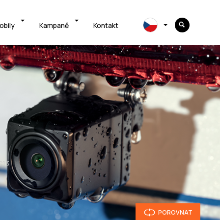
obily
Kampaně
Kontakt
C13
POROVNAT