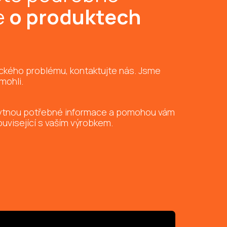
e
o produktech
ického problému, kontaktujte nás. Jsme
mohli.
kytnou potřebné informace a pomohou vám
ouvisející s vaším výrobkem.