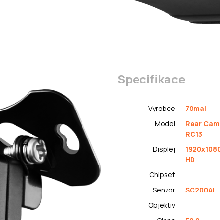
Specifikace
Vyrobce
70mai
Model
Rear Cam
RC13
Displej
1920x1080
HD
Chipset
Senzor
SC200AI
Objektiv