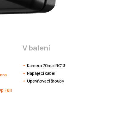
V balení
Kamera 70mai RC13
Napájecí kabel
era
Upevňovací šrouby
p Full