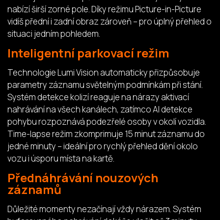
nabízí širší zorné pole. Díky režimu Picture-in-Picture
vidíš přední i zadní obraz zároveň – pro úplný přehled o
situaci jedním pohledem.
Inteligentní parkovací režim
Technologie Lumi Vision automaticky přizpůsobuje
parametry záznamu světelným podmínkám při stání.
Systém detekce kolizí reaguje na nárazy aktivací
nahrávání na všech kanálech, zatímco AI detekce
pohybu rozpoznává podezřelé osoby v okolí vozidla.
Time-lapse režim zkomprimuje 15 minut záznamu do
jedné minuty – ideální pro rychlý přehled dění okolo
vozu i úsporu místa na kartě.
Přednáhrávání nouzových
záznamů
Důležité momenty nezačínají vždy nárazem. Systém