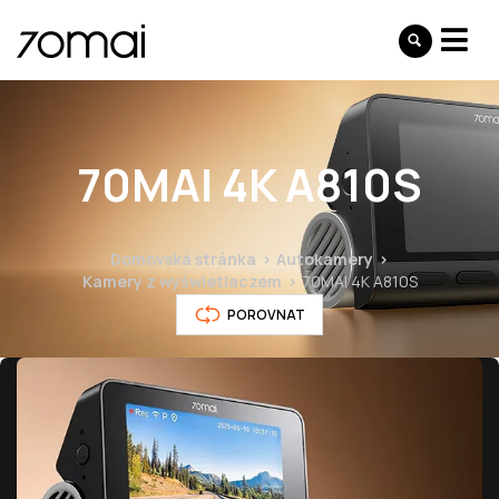
70MAI 4K A810S
Domovská stránka
Autokamery
Kamery z wyświetlaczem
70MAI 4K A810S
POROVNAT