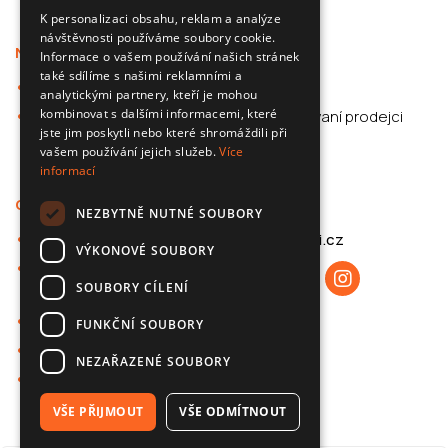
SLOVAK
K personalizaci obsahu, reklam a analýze
návštěvnosti používáme soubory cookie.
ENGLISH
Nabídka
Podpora
Informace o vašem používání našich stránek
CZECH
také sdílíme s našimi reklamními a
Kamery do auta
Aplikace
analytickými partnery, kteří je mohou
kombinovat s dalšími informacemi, které
Příslušenství pro
Autorizovaní prodejci
jste jim poskytli nebo které shromáždili při
automobily
F.A.Q.
vašem používání jejich služeb.
Více
informací
O 70mai
Kontakt
NEZBYTNĚ NUTNÉ SOUBORY
O společnosti 70mai
info@70mai.cz
VÝKONOVÉ SOUBORY
Zásady ochrany
SOUBORY CÍLENÍ
osobních údajů
Spolupráce B2B
FUNKČNÍ SOUBORY
Znalostní základna
NEZAŘAZENÉ SOUBORY
Kontakt
VŠE PŘIJMOUT
VŠE ODMÍTNOUT