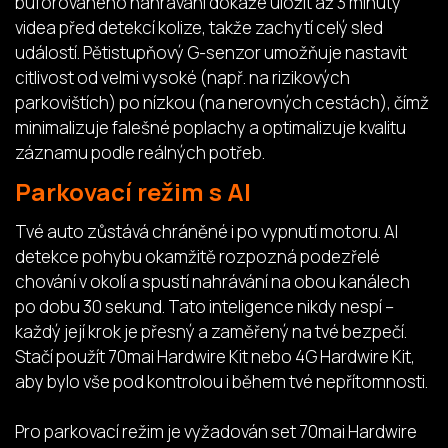
buforovaného nahrávání dokáže uložit až 3 minuty
videa před detekcí kolize, takže zachytí celý sled
událostí. Pětistupňový G-senzor umožňuje nastavit
citlivost od velmi vysoké (např. na rizikových
parkovištích) po nízkou (na nerovných cestách), čímž
minimalizuje falešné poplachy a optimalizuje kvalitu
záznamu podle reálných potřeb.
Parkovací režim s AI
Tvé auto zůstává chráněné i po vypnutí motoru. AI
detekce pohybu okamžitě rozpozná podezřelé
chování v okolí a spustí nahrávání na obou kanálech
po dobu 30 sekund. Tato inteligence nikdy nespí –
každý její krok je přesný a zaměřený na tvé bezpečí.
Stačí použít 70mai Hardwire Kit nebo 4G Hardwire Kit,
aby bylo vše pod kontrolou i během tvé nepřítomnosti.
Pro parkovací režim je vyžadován set 70mai Hardwire