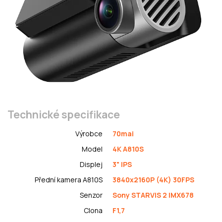
Technické specifikace
Výrobce
70mai
Model
4K A810S
Displej
3" IPS
Přední kamera A810S
3840x2160P (4K) 30FPS
Senzor
Sony STARVIS 2 IMX678
Clona
F1,7