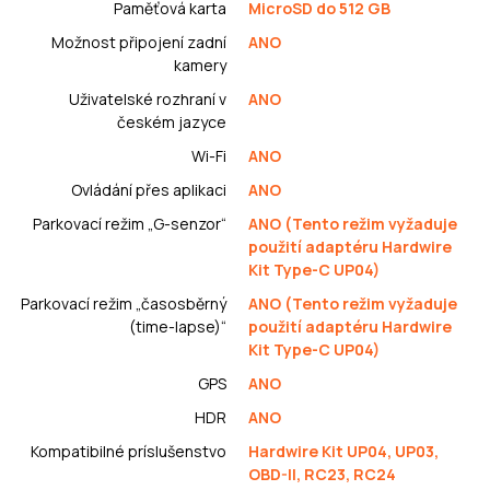
Paměťová karta
MicroSD do 512 GB
Možnost připojení zadní
ANO
kamery
Uživatelské rozhraní v
ANO
českém jazyce
Wi-Fi
ANO
Ovládání přes aplikaci
ANO
Parkovací režim „G-senzor“
ANO (Tento režim vyžaduje
použití adaptéru Hardwire
Kit Type-C UP04)
Parkovací režim „časosběrný
ANO (Tento režim vyžaduje
(time-lapse)“
použití adaptéru Hardwire
Kit Type-C UP04)
GPS
ANO
HDR
ANO
Kompatibilné príslušenstvo
Hardwire Kit UP04, UP03,
OBD-II, RC23, RC24