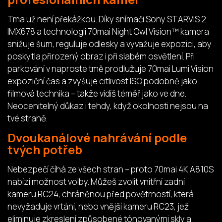
Tma už není překážkou. Díky snímači Sony STARVIS 2
IMX678 a technologii 70mai Night Owl Vision™ kamera
snižuje šum, reguluje odlesky a vyvažuje expozici, aby
poskytla přirozený obraz i při slabém osvětlení. Při
parkování v naprosté tmě prodlužuje 70mai Lumi Vision
expoziční čas a zvyšuje citlivost ISO podobně jako
filmová technika – takže vidíš téměř jako ve dne.
Neocenitelný důkaz i tehdy, když okolnosti nejsou na
tvé straně.
Dvoukanálové nahrávání podle
tvých potřeb
Nebezpečí číhá ze všech stran – proto 70mai 4K A810S
nabízí možnost volby. Můžeš zvolit vnitřní zadní
kameru RC24, chráněnou před povětrností, která
nevyžaduje vrtání, nebo vnější kameru RC23, jež
eliminuje zkreslení způsobené tónovanými skly a