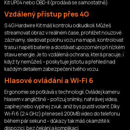
Kit UP04 nebo OBD-II (prodává se samostatně).
Vzdálený přístup přes 4G
S 4G Hardwire Kit máš kontrolu odkudkoli. Můžeš
streamovat obraz v reálném čase, prohlížet nouzové
záznamy, sledovat polohu vozu na mapě, kontrolovat
trasu i napětí baterie a dostávat upozornění při nízkém
stavu energie. Je to vzdálená ochrana, která pracuje, i
když ty nemůžeš – poskytuje jistotu a přehled nad
každým detailem zabezpečení tvého vozu.
Hlasové ovládání a Wi-Fi 6
Ergonomie se potkává s technologií. Ovládej kameru
hlasem v angličtině – pořizuj snímky, nahrávej videa,
zapínej nebo vypínej zvuk, aniž bys pustil volant. Díky
Wi-Fi 6 (2.4 GHz) přeneseš 200MB video do telefonu
během pár sekund – důkazy tak máš okamžitě k
dispozici, bez čekání a komplikací.