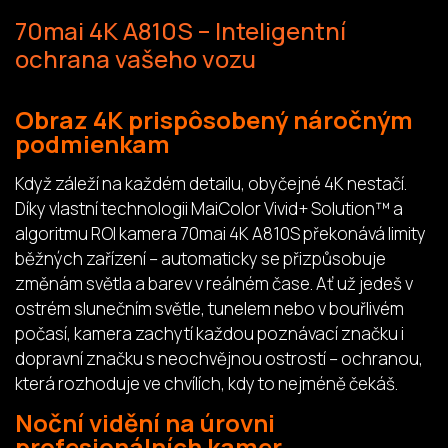
70mai 4K A810S – Inteligentní
ochrana vašeho vozu
Obraz 4K prispôsobený náročným
podmienkam
Když záleží na každém detailu, obyčejné 4K nestačí.
Díky vlastní technologii MaiColor Vivid+ Solution™ a
algoritmu ROI kamera 70mai 4K A810S překonává limity
běžných zařízení – automaticky se přizpůsobuje
změnám světla a barev v reálném čase. Ať už jedeš v
ostrém slunečním světle, tunelem nebo v bouřlivém
počasí, kamera zachytí každou poznávací značku i
dopravní značku s neochvějnou ostrostí – ochranou,
která rozhoduje ve chvílích, kdy to nejméně čekáš.
Noční vidění na úrovni
profesionálních kamer