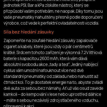
jednotek PSI, Bar a kPa získáte nástroj, který se
přizpůsobí vašim potřebám, ne naopak. Díky tomu jsou
vaše pneumatiky nahuštěny přesně podle doporučení
výrobce, což vede k perfektní ovladatelnosti vozidla.
Síla bez hledání zásuvky
Zapomeňte na zoufalé hledání zásuvky zapalovače
cigaret a kabely, které jsou vždy o pár centimetrů
krátké. Srdcem tohoto zařízení je výkonná 7,2V lithiová
baterie s kapacitou 2600 mAh, která vám dává
absolutní svobodu akce „tady a teď“. Jediný nabíjecí
cyklus vám umožní nafouknout více než dvě
standardní pneumatiky od základu nebo nahustit až
čtrnáct kol. To je dostatek energie na to, abyste zvládli
dvě auta za sebou bez námahy. Ať už vás osud zavede
kamkoli – do kempování v lese nebo uprostřed dálnice
– máte s sebou nezávislý zdroj stlačeného vzduchu,
připravený k akci.