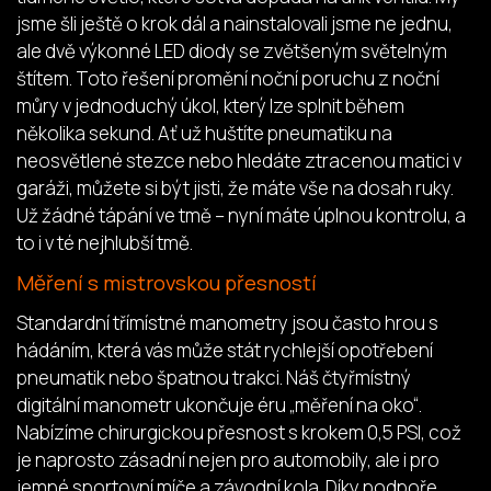
jsme šli ještě o krok dál a nainstalovali jsme ne jednu,
ale dvě výkonné LED diody se zvětšeným světelným
štítem. Toto řešení promění noční poruchu z noční
můry v jednoduchý úkol, který lze splnit během
několika sekund. Ať už huštíte pneumatiku na
neosvětlené stezce nebo hledáte ztracenou matici v
garáži, můžete si být jisti, že máte vše na dosah ruky.
Už žádné tápání ve tmě – nyní máte úplnou kontrolu, a
to i v té nejhlubší tmě.
Měření s mistrovskou přesností
Standardní třímístné manometry jsou často hrou s
hádáním, která vás může stát rychlejší opotřebení
pneumatik nebo špatnou trakci. Náš čtyřmístný
digitální manometr ukončuje éru „měření na oko“.
Nabízíme chirurgickou přesnost s krokem 0,5 PSI, což
je naprosto zásadní nejen pro automobily, ale i pro
jemné sportovní míče a závodní kola. Díky podpoře