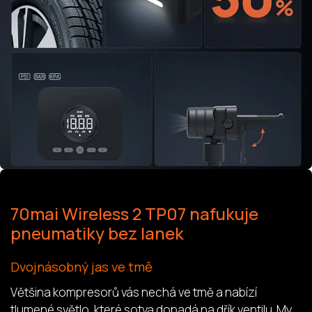
70mai Wireless 2 TP07 nafukuje
pneumatiky bez lanek
Dvojnásobný jas ve tmě
Většina kompresorů vás nechá ve tmě a nabízí
tlumené světlo, které sotva dopadá na dřík ventilu. My