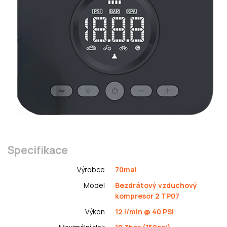
Specifikace
Výrobce
70mai
Model
Bezdrátový vzduchový
kompresor 2 TP07
Výkon
12 l/min @ 40 PSI