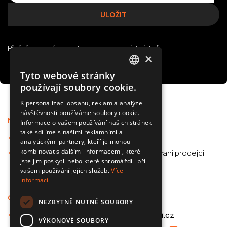
Přečtěte si naše
zásady ochrany osobních údajů
×
Tyto webové stránky
POLISH
používají soubory cookie.
SLOVAK
K personalizaci obsahu, reklam a analýze
návštěvnosti používáme soubory cookie.
ENGLISH
Nabídka
Podpora
Informace o vašem používání našich stránek
CZECH
také sdílíme s našimi reklamními a
Kamery do auta
Aplikace
analytickými partnery, kteří je mohou
kombinovat s dalšími informacemi, které
Příslušenství pro
Autorizovaní prodejci
jste jim poskytli nebo které shromáždili při
automobily
F.A.Q.
vašem používání jejich služeb.
Více
informací
O 70mai
Kontakt
NEZBYTNĚ NUTNÉ SOUBORY
O společnosti 70mai
info@70mai.cz
VÝKONOVÉ SOUBORY