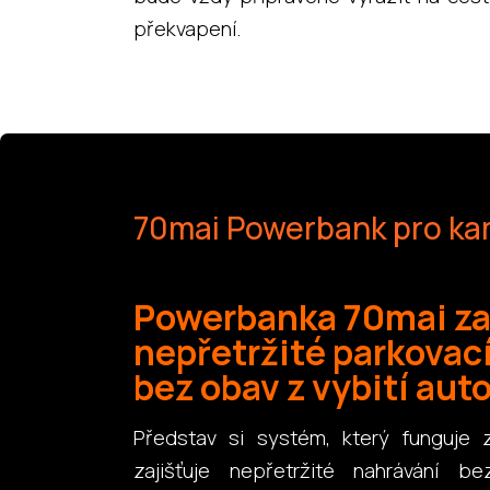
překvapení.
70mai Powerbank pro ka
Powerbanka 70mai za
nepřetržité parkovac
bez obav z vybití aut
Představ si systém, který funguje 
zajišťuje nepřetržité nahrávání b