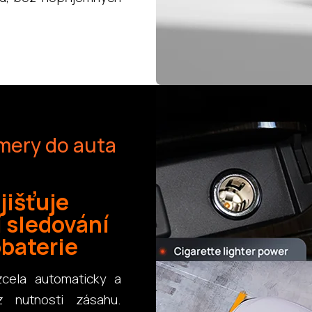
mery do auta
jišťuje
í sledování
obaterie
zcela automaticky a
ez nutnosti zásahu.