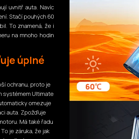
jí uvnitř auta. Navíc
jení. Stačí pouhých 60
bil. To znamená, že i
ameru na mnoho hodin
ťuje úplné
ší ochranu, proto je
ím systémem Ultimate
 Automaticky omezuje
laci auta. Zpožďuje
u motoru. Má také řadu
 To je záruka, že jak