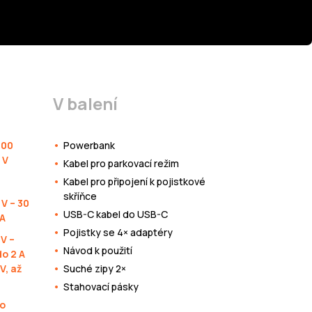
V balení
500
Powerbank
 V
Kabel pro parkovací režim
Kabel pro připojení k pojistkové
skříňce
 V – 30
USB-C kabel do USB-C
 A
Pojistky se 4× adaptéry
 V –
Návod k použití
do 2 A
V, až
Suché zipy 2×
Stahovací pásky
do