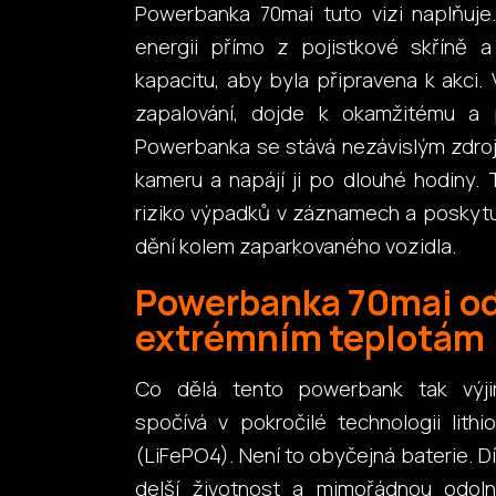
Powerbanka 70mai tuto vizi naplňuje
energii přímo z pojistkové skříně a
kapacitu, aby byla připravena k akci. 
zapalování, dojde k okamžitému a 
Powerbanka se stává nezávislým zdro
kameru a napájí ji po dlouhé hodiny. 
riziko výpadků v záznamech a poskytuj
dění kolem zaparkovaného vozidla.
Powerbanka 70mai od
extrémním teplotám
Co dělá tento powerbank tak výj
spočívá v pokročilé technologii lithi
(LiFePO4). Není to obyčejná baterie. Dí
delší životnost a mimořádnou odol