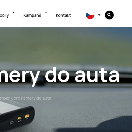
obily
Kampaně
Kontakt
ery do auta
rbank pro kamery do auta