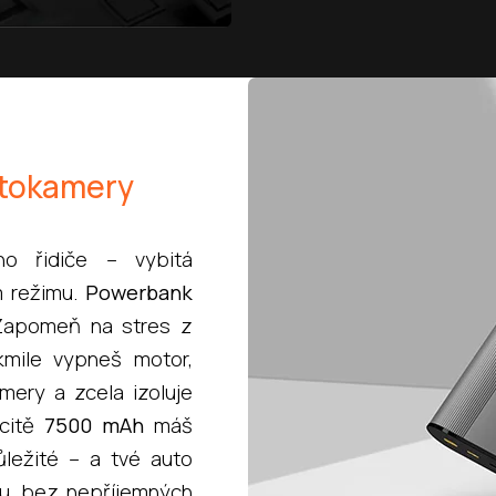
utokamery
ho řidiče – vybitá
m režimu.
Powerbank
 Zapomeň na stres z
akmile vypneš motor,
mery a zcela izoluje
acitě
7500 mAh
máš
ležité – a tvé auto
tu, bez nepříjemných