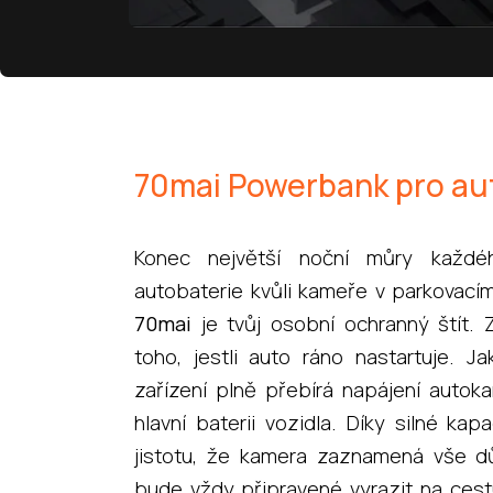
70mai Powerbank pro a
Konec největší noční můry každé
autobaterie kvůli kameře v parkovací
70mai
je tvůj osobní ochranný štít.
toho, jestli auto ráno nastartuje. J
zařízení plně přebírá napájení autoka
hlavní baterii vozidla. Díky silné kap
jistotu, že kamera zaznamená vše dů
bude vždy připravené vyrazit na ces