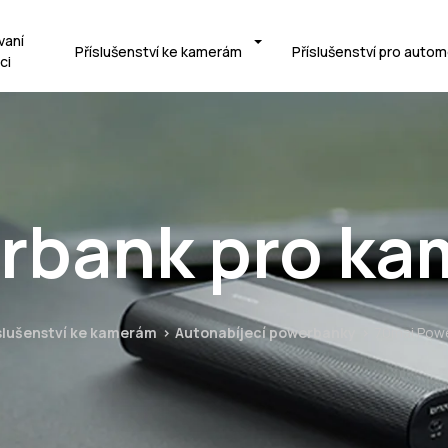
vaní
Příslušenství ke kamerám
Příslušenství pro autom
ci
rbank pro kam
slušenství ke kamerám
Autonabíjecí powerbanky
70mai Powe