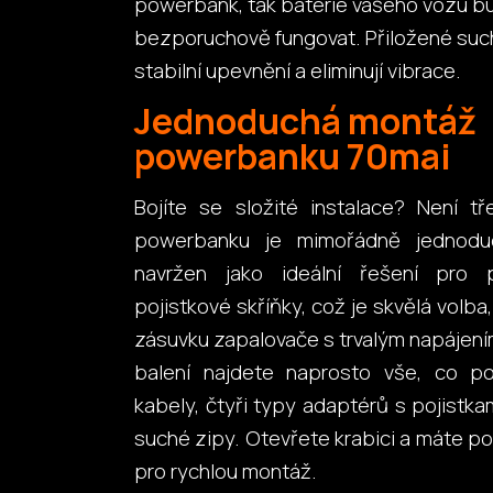
powerbank, tak baterie vašeho vozu b
bezporuchově fungovat. Přiložené suché
stabilní upevnění a eliminují vibrace.
Jednoduchá montáž
powerbanku 70mai
Bojíte se složité instalace? Není t
powerbanku je mimořádně jednoduch
navržen jako ideální řešení pro 
pojistkové skříňky, což je skvělá volb
zásuvku zapalovače s trvalým napájením.
balení najdete naprosto vše, co pot
kabely, čtyři typy adaptérů s pojistka
suché zipy. Otevřete krabici a máte p
pro rychlou montáž.