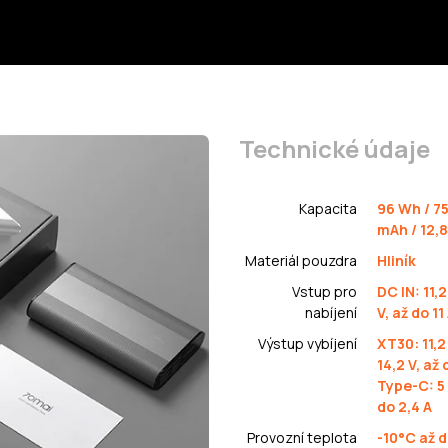
Technické údaje
Kapacita
96 Wh / 7
mAh / 12,8
Materiál pouzdra
Hliník
Vstup pro
DC IN: 11,2
nabíjení
V, až do 11
Výstup vybíjení
XT30: 11,2
14,2 V, až 
Type-C: 5 
do 2,4 A
Provozní teplota
-10°C až 