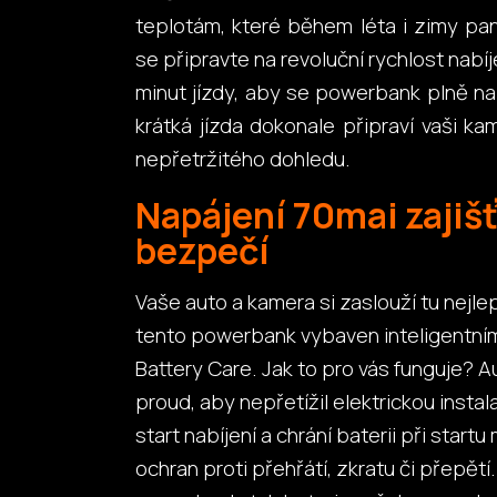
teplotám, které během léta i zimy panu
se připravte na revoluční rychlost nabí
minut jízdy, aby se powerbank plně na
krátká jízda dokonale připraví vaši k
nepřetržitého dohledu.
Napájení 70mai zajiš
bezpečí
Vaše auto a kamera si zaslouží tu nejlep
tento powerbank vybaven inteligentn
Battery Care. Jak to pro vás funguje?
proud, aby nepřetížil elektrickou insta
start nabíjení a chrání baterii při start
ochran proti přehřátí, zkratu či přepětí.