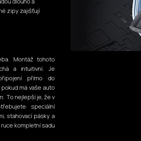
udou dlouho a
 zipy zajišťují
řeba. Montáž tohoto
á a intuitivní. Je
připojení přímo do
a, pokud má vaše auto
 To nejlepší je, že v
řebujete: speciální
mi, stahovací pásky a
o ruce kompletní sadu