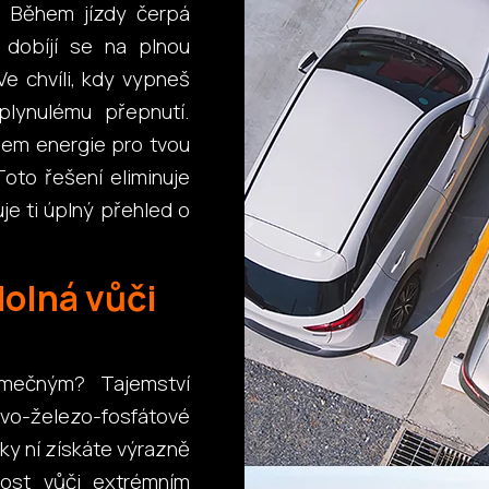
. Během jízdy čerpá
 dobíjí se na plnou
Ve chvíli, kdy vypneš
plynulému přepnutí.
jem energie pro tvou
Toto řešení eliminuje
e ti úplný přehled o
olná vůči
imečným? Tajemství
ovo-železo-fosfátové
ky ní získáte výrazně
nost vůči extrémním