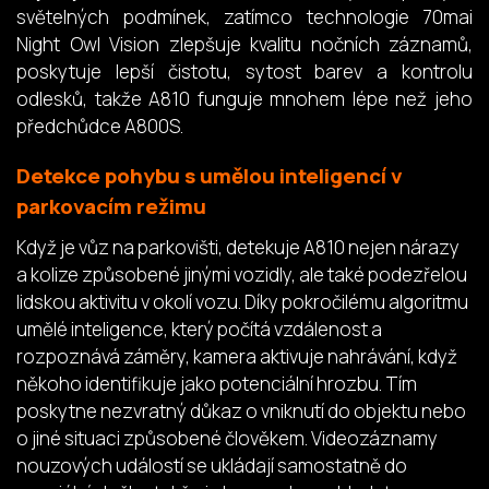
světelných podmínek, zatímco technologie 70mai
Night Owl Vision zlepšuje kvalitu nočních záznamů,
poskytuje lepší čistotu, sytost barev a kontrolu
odlesků, takže A810 funguje mnohem lépe než jeho
předchůdce A800S.
Detekce pohybu s umělou inteligencí v
parkovacím režimu
Když je vůz na parkovišti, detekuje A810 nejen nárazy
a kolize způsobené jinými vozidly, ale také podezřelou
lidskou aktivitu v okolí vozu. Díky pokročilému algoritmu
umělé inteligence, který počítá vzdálenost a
rozpoznává záměry, kamera aktivuje nahrávání, když
někoho identifikuje jako potenciální hrozbu. Tím
poskytne nezvratný důkaz o vniknutí do objektu nebo
o jiné situaci způsobené člověkem. Videozáznamy
nouzových událostí se ukládají samostatně do