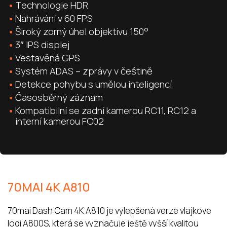
Technologie HDR
Nahrávání v 60 FPS
Široký zorný úhel objektivu 150°
3″ IPS displej
Vestavěná GPS
Systém ADAS – zprávy v češtině
Detekce pohybu s umělou inteligencí
Časosběrný záznam
Kompatibilní se zadní kamerou RC11, RC12 a
interní kamerou FC02
70MAI 4K A810
70mai Dash Cam 4K A810 je vylepšená verze vlajkové
lodi A800S, která se vyznačuje ještě vyšší kvalitou