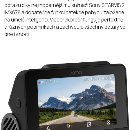
obrazu díky nejmodernějšímu snímači Sony STARVIS 2
IMX678 a dodatečné funkci detekce pohybu založené
na umělé inteligenci. Videorekordér funguje perfektně
v různých podmínkách a zachycuje všechny detaily ve
dne i v noci.