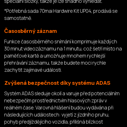
speciální složky, takže je lze snadno vyhledat.
*Potřebná sada 70mai Hardwire Kit UP04, prodává se
samostatně.
Časosběrný záznam
Funkce časosběrného snímání komprimuje každých
30 minut videozáznamu na 1 minutu, což šetří místo na
paměťové kartě a umožňuje mnohem rychlejší
přehrávání záznamu, takže budete moci rychle
zachytit zajímavé události.
Zvýšená bezpečnost díky systému ADAS
Systém ADAS sleduje okolí a varuje před potenciálním
nebezpečím prostřednictvím hlasových zpráv v
reálném čase. Varovná hlášení budou vydávána při
následujících událostech: vyjetí z jízdního pruhu,
pohyb předjíždějícího vozidla, přílišná blízkost