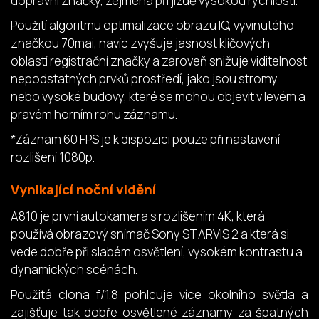
dopravní značky, zejména při jízdě vysokou rychlostí.
Použití algoritmu optimalizace obrazu IQ, vyvinutého
značkou 70mai, navíc zvyšuje jasnost klíčových
oblastí registrační značky a zároveň snižuje viditelnost
nepodstatných prvků prostředí, jako jsou stromy
nebo vysoké budovy, které se mohou objevit v levém a
pravém horním rohu záznamu.
*Záznam 60 FPS je k dispozici pouze při nastavení
rozlišení 1080p.
Vynikající noční vidění
A810 je první autokamera s rozlišením 4K, která
používá obrazový snímač Sony STARVIS 2 a která si
vede dobře při slabém osvětlení, vysokém kontrastu a
dynamických scénách.
Použitá clona f/1.8 pohlcuje více okolního světla a
zajišťuje tak dobře osvětlené záznamy za špatných