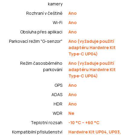
kamery
Rozhraní v češtině
Ano
Wi-Fi
Ano
Obsluha přes aplikaci
Ano
Parkovací režim "G-senzor"
Ano (vyžaduje použití
adaptéru Hardwire Kit
Type-C UP04)
Režim časosběrného
Ano (vyžaduje použití
parkování
adaptéru Hardwire Kit
Type-C UP04)
GPS
Ano
ADAS
Ano
HDR
Ano
WDR
Ne
Teplotní rozsah
-10 °C – +60 °C
Kompatibilní příslušenství
Hardwire Kit UP04, UP03,