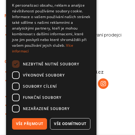
SLOVAK
K personalizaci obsahu, reklam a analýze
návštěvnosti používáme soubory cookie.
ENGLISH
Nabídka
Podpora
Informace o vašem používání našich stránek
CZECH
také sdílíme s našimi reklamními a
Kamery do auta
Aplikace
analytickými partnery, kteří je mohou
kombinovat s dalšími informacemi, které
Příslušenství pro
Autorizovaní prodejci
jste jim poskytli nebo které shromáždili při
automobily
F.A.Q.
vašem používání jejich služeb.
Více
informací
O 70mai
Kontakt
NEZBYTNĚ NUTNÉ SOUBORY
O společnosti 70mai
info@70mai.cz
VÝKONOVÉ SOUBORY
Zásady ochrany
SOUBORY CÍLENÍ
osobních údajů
Spolupráce B2B
FUNKČNÍ SOUBORY
Znalostní základna
NEZAŘAZENÉ SOUBORY
Kontakt
VŠE PŘIJMOUT
VŠE ODMÍTNOUT