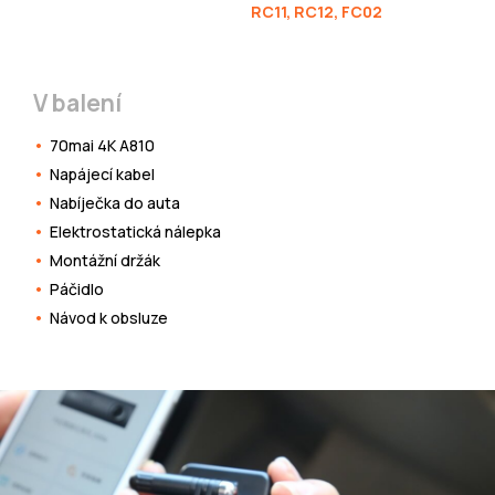
RC11, RC12, FC02
V balení
70mai 4K A810
Napájecí kabel
Nabíječka do auta
Elektrostatická nálepka
Montážní držák
Páčidlo
Návod k obsluze