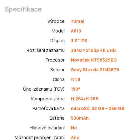
Specifikace
Výrobce
70mai
Model
A810
Displej
3.0" IPS
Rozlišení záznamu
3840 × 2160p 4K UHD
Procesor
Novatek NT98529BG
Senzor
Sony Starvis 2 IMX678
Clona
f/1.8
Úhel záznamu (FOV)
150°
Komprese videa
H.264/H.265
Paměťová karta
microSD, 32 GB – 256 GB
Baterie
500mAh
Hlasové ovládání
Ne
Možnost připojení zadní
Ano