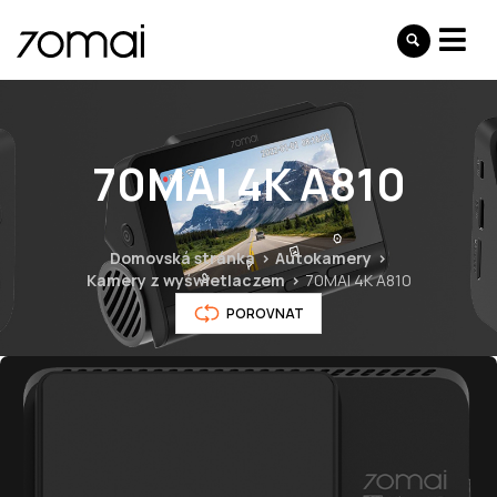
70MAI 4K A810
Domovská stránka
Autokamery
Kamery z wyświetlaczem
70MAI 4K A810
POROVNAT