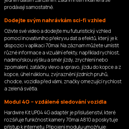
prodávají samostatně.
Dodejte svým nahrávkám sci-fi vzhled
Oživte své video a dodejte mu futuristický vzhled
pomocí inovativního překryvu dat a efektů, který je k
dispozici v aplikaci 70mai. Na záznam můžete umístit
různé informace a vizuální efekty, například rychlost,
nadmořskou výšku a směr jízdy, zrychlení nebo
zpomalení, zatáčky vlevo a vpravo, jízdu do kopce a z
kopce, úhel náklonu, zvýraznění jízdních pruhů,
chodce, vozidla před vámi, značky omezující rychlost
a zelená světla.
Modul 4G – vzdálené sledování vozidla
Hardwire Kit UP04 4G adaptér je příslušenství, které
rozšiřuje funkčnost kamery 70mai A810 a poskytuje
přístup k internetu. Připojení modulu umožňuje: