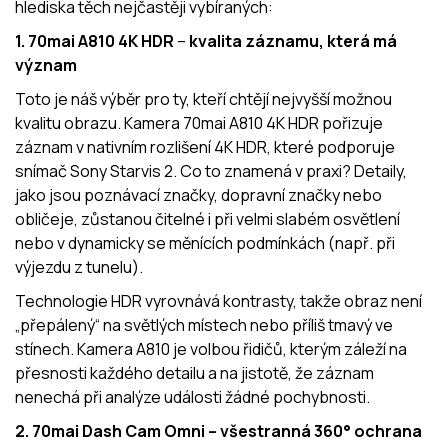
hlediska těch nejčastěji vybíraných:
1. 70mai A810 4K HDR
–
kvalita záznamu, která má
význam
Toto je náš výběr pro ty, kteří chtějí nejvyšší možnou
kvalitu obrazu. Kamera 70mai A810 4K HDR pořizuje
záznam v nativním rozlišení 4K HDR, které podporuje
snímač Sony Starvis 2. Co to znamená v praxi? Detaily,
jako jsou poznávací značky, dopravní značky nebo
obličeje, zůstanou čitelné i při velmi slabém osvětlení
nebo v dynamicky se měnících podmínkách (např. při
výjezdu z tunelu).
Technologie HDR vyrovnává kontrasty, takže obraz není
„přepálený“ na světlých místech nebo příliš tmavý ve
stínech. Kamera A810 je volbou řidičů, kterým záleží na
přesnosti každého detailu a na jistotě, že záznam
nenechá při analýze události žádné pochybnosti.
2. 70mai Dash Cam Omni – všestranná 360° ochrana