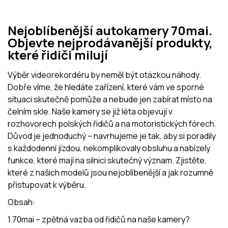
Nejoblíbenější autokamery 70mai.
Objevte nejprodávanější produkty,
které řidiči milují
Výběr videorekordéru by neměl být otázkou náhody.
Dobře víme, že hledáte zařízení, které vám ve sporné
situaci skutečně pomůže a nebude jen zabírat místo na
čelním skle. Naše kamery se již léta objevují v
rozhovorech polských řidičů a na motoristických fórech.
Důvod je jednoduchý – navrhujeme je tak, aby si poradily
s každodenní jízdou, nekomplikovaly obsluhu a nabízely
funkce, které mají na silnici skutečný význam. Zjistěte,
které z našich modelů jsou nejoblíbenější a jak rozumně
přistupovat k výběru.
Obsah:
1.70mai – zpětná vazba od řidičů na naše kamery?