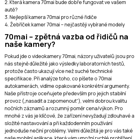
2. Která kamera 70mai bude dobře fungovat ve vašem
autě?
3. Nejlepší kamera 70mai pro různé řidiče
4. Žebříček kamer 70mai – nejčastěji vybírané modely
70mai – zpětná vazba od řidičů na
naše kamery?
Pokud jde o videokamery 70mai, názory uživatelů jsou pro
nás stejně důležité jako výsledky laboratorních testů,
protože často ukazují více než suché technické
specifikace. Při analýze toho, co píšete o 70mai
autokamerách, vidíme opakované konkrétní argumenty.
Naše přístroje oceňujete především pro jejich stabilní
provoz („nasadit a zapomenout“), velmi dobrou kvalitu
nočních záznamů a rozumný poměr cena/výkon. Pro
mnohé z vás je klíčové, že zařízení nevyžadují zdlouhavé a
složité nastavování a při každodenním používání
jednoduše nečiní problémy. Velmi důležitá je pro vás také
naše mobilní aplikace, která vám umožní rychlé prohlížení