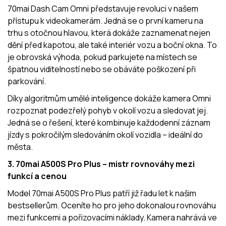
70mai Dash Cam Omni představuje revoluci v našem
přístupu k videokamerám. Jedná se o první kameru na
trhu s otočnou hlavou, která dokáže zaznamenat nejen
dění před kapotou, ale také interiér vozu a boční okna. To
je obrovská výhoda, pokud parkujete na místech se
špatnou viditelností nebo se obáváte poškození při
parkování.
Díky algoritmům umělé inteligence dokáže kamera Omni
rozpoznat podezřelý pohyb v okolí vozu a sledovat jej.
Jedná se o řešení, které kombinuje každodenní záznam
jízdy s pokročilým sledováním okolí vozidla – ideální do
města.
3. 70mai A500S Pro Plus – mistr rovnováhy mezi
funkcí a cenou
Model 70mai A500S Pro Plus patří již řadu let k našim
bestsellerům. Oceníte ho pro jeho dokonalou rovnováhu
mezi funkcemi a pořizovacími náklady. Kamera nahrává ve