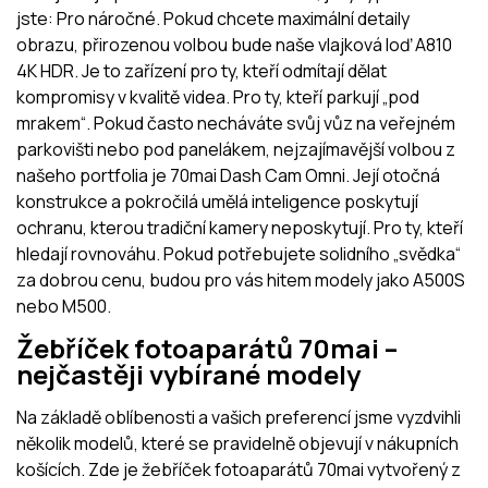
jste: Pro náročné. Pokud chcete maximální detaily
obrazu, přirozenou volbou bude naše vlajková loď A810
4K HDR. Je to zařízení pro ty, kteří odmítají dělat
kompromisy v kvalitě videa. Pro ty, kteří parkují „pod
mrakem“. Pokud často necháváte svůj vůz na veřejném
parkovišti nebo pod panelákem, nejzajímavější volbou z
našeho portfolia je 70mai Dash Cam Omni. Její otočná
konstrukce a pokročilá umělá inteligence poskytují
ochranu, kterou tradiční kamery neposkytují. Pro ty, kteří
hledají rovnováhu. Pokud potřebujete solidního „svědka“
za dobrou cenu, budou pro vás hitem modely jako A500S
nebo M500.
Žebříček fotoaparátů 70mai –
nejčastěji vybírané modely
Na základě oblíbenosti a vašich preferencí jsme vyzdvihli
několik modelů, které se pravidelně objevují v nákupních
košících. Zde je žebříček fotoaparátů 70mai vytvořený z