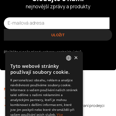
nejnovější zprávy a produkty
Přečtěte si naše
zásady ochrany osobních údajů
×
Tyto webové stránky
POLISH
používají soubory cookie.
SLOVAK
K personalizaci obsahu, reklam a analýze
návštěvnosti používáme soubory cookie.
ENGLISH
Nabídka
Podpora
Informace o vašem používání našich stránek
CZECH
také sdílíme s našimi reklamními a
Kamery do auta
Aplikace
analytickými partnery, kteří je mohou
kombinovat s dalšími informacemi, které
Příslušenství pro
Autorizovaní prodejci
jste jim poskytli nebo které shromáždili při
automobily
F.A.Q.
vašem používání jejich služeb.
Více