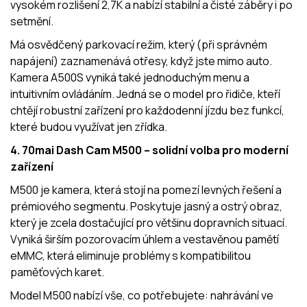
vysokém rozlišení 2,7K a nabízí stabilní a čisté záběry i po
setmění.
Má osvědčený parkovací režim, který (při správném
napájení) zaznamenává otřesy, když jste mimo auto.
Kamera A500S vyniká také jednoduchým menu a
intuitivním ovládáním. Jedná se o model pro řidiče, kteří
chtějí robustní zařízení pro každodenní jízdu bez funkcí,
které budou využívat jen zřídka.
4. 70mai Dash Cam M500 – solidní volba pro moderní
zařízení
M500 je kamera, která stojí na pomezí levných řešení a
prémiového segmentu. Poskytuje jasný a ostrý obraz,
který je zcela dostačující pro většinu dopravních situací.
Vyniká širším pozorovacím úhlem a vestavěnou pamětí
eMMC, která eliminuje problémy s kompatibilitou
paměťových karet.
Model M500 nabízí vše, co potřebujete: nahrávání ve